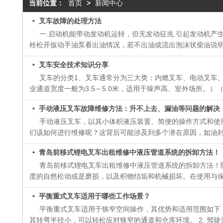
当前位置：
首页
>
新闻中心
• 叉车故障的处理方法
一.启动机能带动发动机运转，但无发动征兆.引起发动机产
栓松开扳动手油泵看出油情况，若不出油或流出泡沫状柴油说明是
• 叉车安全技术知识分享
叉车的分类1、叉车通常分为三大类：内燃叉车、电动叉车、仓储
业通道宽度一般为3.5～5.0米，适用于噪声高、室外场所。）（重
• 手动液压叉车故障维修方法：升不上去、漏油等问题的解决
手动液压叉车，以其小体积液压装置、简便的操作方式和使用
们该如何进行维修呢？这背后可能涉及到多个潜在原因，如油
• 青岛前移式锂电叉车出租维修中液压管道系统的拆卸方法！
青岛前移式锂电叉车出租维修中液压管道系统的拆卸方法！随
度的自然松动或是磨损，以及积物结垢和机械损坏。在使用与
• 平衡重式叉车适用于哪些工作场景？
平衡重式叉车适用于狭窄空间操作，其优势和适用范围如下： 
其转弯半径小，可以轻松应对狭窄的通道和仓库环境。 2. 驾