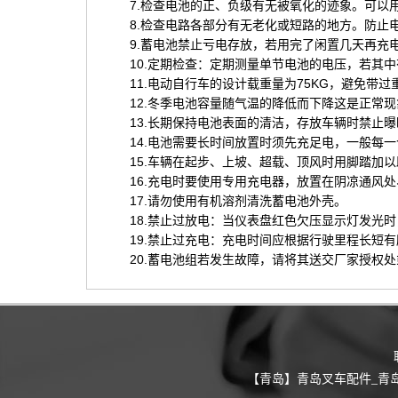
7.检查电池的正、负级有无被氧化的迹象。可以用
8.检查电路各部分有无老化或短路的地方。防止电
9.蓄电池禁止亏电存放，若用完了闲置几天再充电
10.定期检查：定期测量单节电池的电压，若其中有
11.电动自行车的设计载重量为75KG，避免带过
12.冬季电池容量随气温的降低而下降这是正常现象，
13.长期保持电池表面的清洁，存放车辆时禁止曝
14.电池需要长时间放置时须先充足电，一般每一
15.车辆在起步、上坡、超载、顶风时用脚踏加以
16.充电时要使用专用充电器，放置在阴凉通风处
17.请勿使用有机溶剂清洗蓄电池外壳。
18.禁止过放电：当仪表盘红色欠压显示灯发光时
19.禁止过充电：充电时间应根据行驶里程长短有
20.蓄电池组若发生故障，请将其送交厂家授权处
【青岛】青岛叉车配件_青