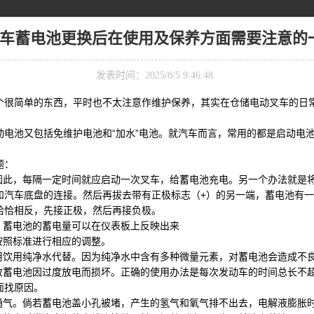
车蓄电池更换后在使用及保养方面需要注意的
发表时间：2025/8/5 9:46:48
个很简单的东西，平时也不太注意作维护保养，其实在仓储电动叉车的日
包括免维护电池和“加水”电池。就汽车而言，常用的都是启动电池
题：
此，每隔一定时间就应启动一次叉车，给蓄电池充电。另一个办法就是
和汽车底盘的连接。然后再拔去带有正极标志（+）的另一端，蓄电池有
恰恰相反，先接正极，然后再接负极。
蓄电池的蓄电量可以在仪表板上反映出来
按照标准进行相应的调整。
饮用纯净水代替。因为纯净水中含有多种微量元素，对蓄电池会造成不
蓄电池因过度放电而损坏。正确的使用办法是每次发动车的时间总长不超
面找原因。
气。倘若蓄电池盖小孔被堵，产生的氢气和氧气排不出去，电解液膨胀