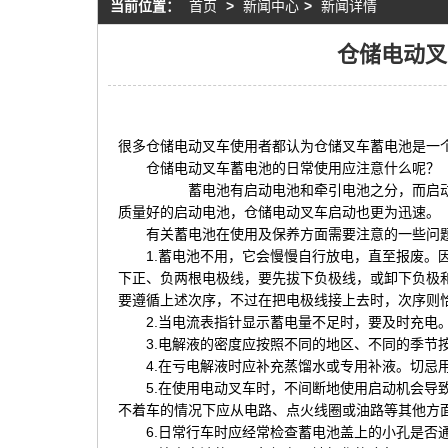
当前位置：
首页
>
新闻中心
>
新闻详情
仓储电动叉
很多仓储电动叉车使用者都认为仓储叉车蓄电池是一
仓储电动叉车蓄电池的日常使用应注意什么呢？
蓄电池有启动电池和牵引电池之分，而启动电池又
质量好的启动电池，仓储电动叉车启动也更为迅速。
有关蓄电池在使用及保养方面需要注意的一些问
1.蓄电池不用，它会慢慢自行放电，直至报废。因
下正、负两根电极线，要先拔下负极线，或卸下负极
要遵循上述次序，不过在把电极线接上去时，次序则
2.当电流表指针显示蓄电量不足时，要及时充电。
3.电解液的密度应按照不同的地区、不同的季节
4.在亏电解液时应补充蒸馏水或专用补液。切忌用
5.在使用电动叉车时，不间断地使用启动机会导致
不着车的情况下应从电路、点火线圈或油路等其他方
6.日常行车时应经常检查蓄电池盖上的小孔是否通