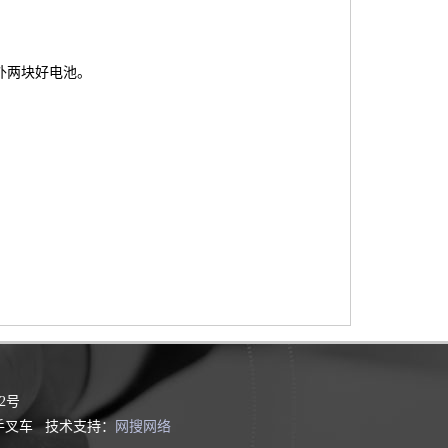
外两块好电池。
2号
手叉车 技术支持：
网搜网络