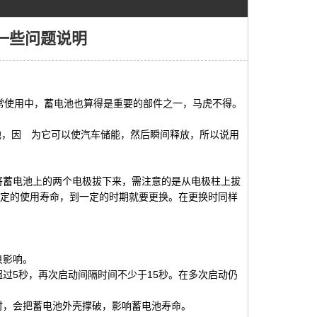
一些问题说明
常使用中，蓄电池也算得是重要的部件之一，马虎不得。
，因 为它可以使汽车储能，然后瞬间释放，所以说用
将蓄电池上的两个电极拔下来，需注意的是从电极柱上拔
一定的使用寿命，到一定的时期就要更换。在更换时同样
良影响。
过5秒，再次启动间隔时间不少于15秒。在多次启动仍
时，会把蓄电池外壳撑破，影响蓄电池寿命。