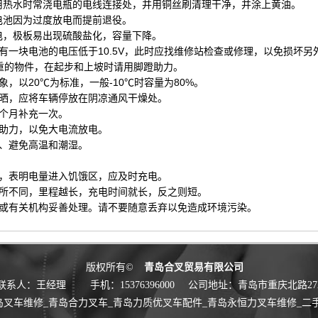
热水时常浇电瓶的电线连接处，并用铜丝刷清理干净，并涂上黄油。
池因为过度放电而提前退役。
，极板易出现硫酸盐化，容量下降。
一块电池的电压低于10.5V，此时应找维修站检查或修理，以免损坏另
重的物件，在起步和上坡时请用脚蹬助力。
以20℃为标准，一般-10℃时容量为80%。
晒，应将车辆停放在阴凉通风干燥处。
个月补充一次。
助力，以免大电流放电。
、避免高温和潮湿。
，表明电量进入饥饿区，应及时充电。
所不同，里程越长，充电时间就长，反之则短。
或有关机构妥善处理。请不要随意丢弃以免造成环境污染。
版权所有©
青岛合叉贸易有限公司
联系人：王经理
手机：15376396000
公司地址：青岛市重庆北路27
岛叉车维修_青岛合力叉车_青岛力质优叉车配件_青岛永恒力叉车维修_二