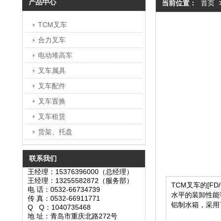
产品中心
当前位置：
首页
TCM叉车
合力叉车
电动堆高车
叉车属具
叉车配件
叉车置换
叉车租赁
货架、托盘
联系我们
王经理：15376396000（总经理）
王经理：13255582872（服务部）
TCM叉车的[
电 话：0532-66734739
水平的装卸性能
传 真：0532-66911771
铝制水箱，采用
Q Q：1040735468
地 址：青岛市重庆北路272号