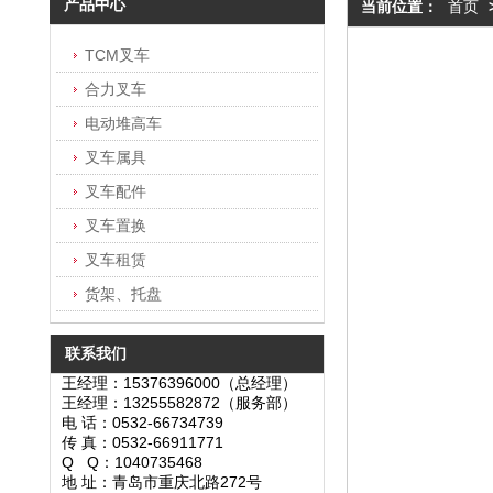
产品中心
当前位置：
首页
TCM叉车
合力叉车
电动堆高车
叉车属具
叉车配件
叉车置换
叉车租赁
货架、托盘
联系我们
王经理：15376396000（总经理）
王经理：13255582872（服务部）
电 话：0532-66734739
传 真：0532-66911771
Q Q：1040735468
地 址：青岛市重庆北路272号