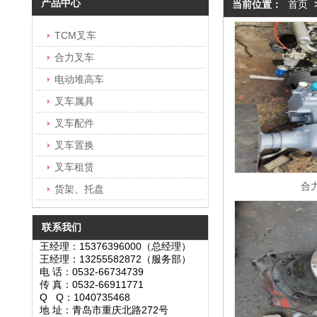
产品中心
当前位置：
首页
TCM叉车
合力叉车
电动堆高车
叉车属具
叉车配件
叉车置换
叉车租赁
合
货架、托盘
联系我们
王经理：15376396000（总经理）
王经理：13255582872（服务部）
电 话：0532-66734739
传 真：0532-66911771
Q Q：1040735468
地 址：青岛市重庆北路272号