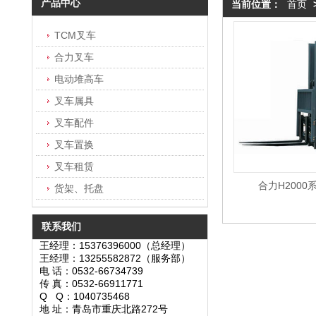
产品中心
当前位置：
首页
TCM叉车
合力叉车
电动堆高车
叉车属具
叉车配件
叉车置换
叉车租赁
合力H2000
货架、托盘
联系我们
王经理：15376396000（总经理）
王经理：13255582872（服务部）
电 话：0532-66734739
传 真：0532-66911771
Q Q：1040735468
地 址：青岛市重庆北路272号