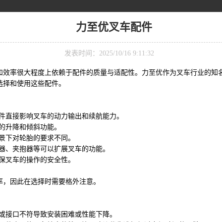
力至优叉车配件
发表时间：2025/10/16 9:11:32
和效率很大程度上依赖于配件的质量与适配性。力至优作为叉车行业的知
选择和使用这些配件。
：
配件直接影响叉车的动力输出和续航能力。
的升降和倾斜功能。
景下对轮胎的要求不同。
移器、夹抱器等可以扩展叉车的功能。
保叉车的操作的安全性。
率，因此在选择时需要格外注意。
寸或接口不符导致安装困难或性能下降。