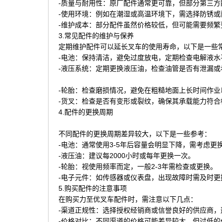
-质量与耐用性：原厂配件通常更可靠，但部分第三
-使用环境：例如在潮湿或高温环境下，需选择防锈或
-维护成本：部分配件虽然价格较低，但可能需要频繁
3.常见配件的维护与保养
定期维护配件可以延长叉车的使用寿命，以下是一些
-电池：保持清洁，避免过度放电，定期检查电解液水
-液压系统：定期更换液压油，检查油管是否有泄漏或
-轮胎：检查磨损情况，避免在粗糙地面上长时间作业
-货叉：检查是否有变形或裂纹，确保其承载能力符合
4.配件的更换周期
不同配件的更换周期差异较大，以下是一些参考：
-电池：通常使用3-5年后容量会明显下降，需考虑更
-液压油：建议每2000小时或每年更换一次。
-轮胎：视使用频率而定，一般2-3年需检查或更换。
-电子元件：如传感器或仪表盘，出现故障时需及时更
5.购买配件的注意事项
在购买力至优叉车配件时，需注意以下几点：
-渠道正规性：选择授权经销商或信誉良好的供应商，
-价格对比：不同渠道的价格可能差异较大，但过低