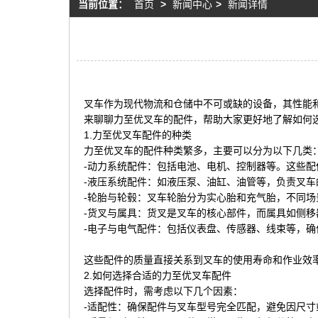
当前位置：
首页
>
新闻中心
>
新闻详情
叉车作为现代物流和仓储中不可或缺的设备，其性能
来聊聊力至优叉车的配件，帮助大家更好地了解如何
1.力至优叉车配件的种类
力至优叉车的配件种类繁多，主要可以分为以下几类
-动力系统配件：包括电池、电机、控制器等。这些
-液压系统配件：如液压泵、油缸、油管等，负责叉车
-轮胎与轮毂：叉车轮胎分为实心胎和充气胎，不同场
-货叉与属具：货叉是叉车的核心部件，而属具如侧
-电子与电气配件：包括仪表盘、传感器、线束等，确
这些配件的质量直接关系到叉车的使用寿命和作业效
2.如何选择合适的力至优叉车配件
选择配件时，需考虑以下几个因素：
-适配性：确保配件与叉车型号完全匹配，避免因尺